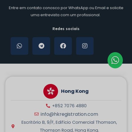
Entre em contato conosco por WhatsApp ou Email e solicite
uma entrevista com um profissional
.
Redes sociais
W
T
F
I
h
e
a
n
a
l
c
s
t
e
e
t
s
g
b
a
a
r
o
g
p
a
o
r
p
m
k
a
a
m
Hong Kong
+852 7076 4880
info@hkregistration.com
Escritório B, 9/F, Edifício Comercial Thomson,
Thomson Road, Hong Kong.