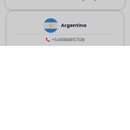
Argentina
+5491168857138
argentina@hkregistration.com
Cidade Autônoma de Buenos Aires, Argentina.
México
+85257008120
consultas@hkregistration.com
Alfonso Reyes, Via Cordillera, Valle Poniente,
Santa Catarina, NL México