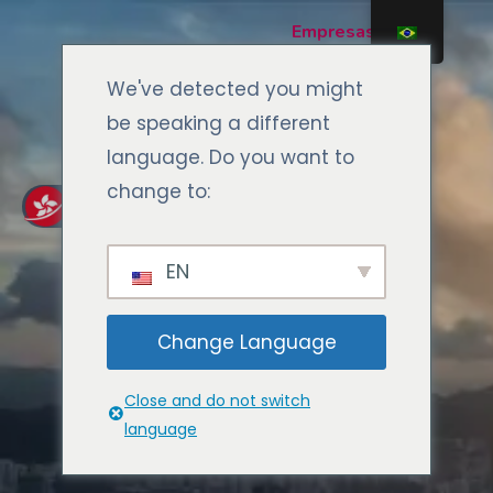
Ir
Empresas
para
o
We've detected you might
Bancos
conteúdo
be speaking a different
language. Do you want to
Por que
change to:
Hong
Kong?
EN
Nós
Change Language
Contato
Close and do not switch
language